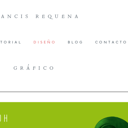
rancis requena
itorial
diseño
blog
contacto
gráfico