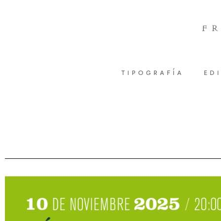
f
tipografía
ed