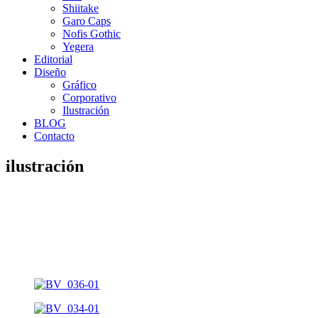
Shiitake
Garo Caps
Nofis Gothic
Yegera
Editorial
Diseño
Gráfico
Corporativo
Ilustración
BLOG
Contacto
ilustración