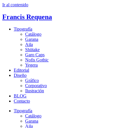
Ir al contenido
Francis Requena
Tipografía
Catálogo
Garana
Aila
Shiitake
Garo Caps
Nofis Gothic
Yegera
Editorial
Diseño
Gráfico
Corporativo
Ilustración
BLOG
Contacto
Tipografía
Catálogo
Garana
Aila