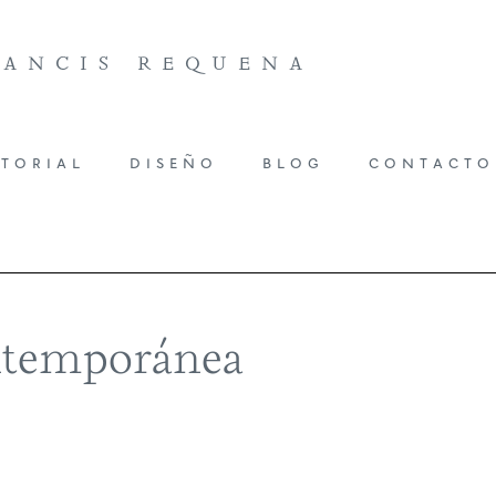
rancis requena
itorial
diseño
blog
contacto
ontemporánea